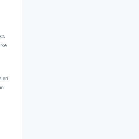
er.
irke
leri
ini