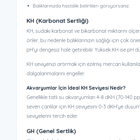
Balıklarınızda hastalık belirtileri görüyorsanız.
KH (Karbonat Sertliği)
KH, sudaki karbonat ve bikarbonat miktarını ölçer v
önler, bu nedenle balıklarınızın sağlığı için çok 
pH’yi dengesiz hale getirebilir. Yüksek KH ise pH düz
KH seviyenizi artırmak için ezilmiş mercan kullanıl
dalgalanmalarını engeller.
Akvaryumlar İçin İdeal KH Seviyesi Nedir?
Genellikle tatlı su akvaryumları 4-8 dKH (70-140 pp
seven canlılar için KH seviyesini 0-3 dKH’ye düşürm
seviyelerini tercih eder.
GH (Genel Sertlik)