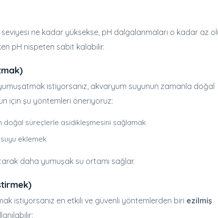
H seviyesi ne kadar yüksekse, pH dalgalanmaları o kadar az olu
en pH nispeten sabit kalabilir.
tmak)
u yumuşatmak istiyorsanız, akvaryum suyunun zamanla doğal
nun için şu yöntemleri öneriyoruz:
n doğal süreçlerle asidikleşmesini sağlamak
 suyu eklemek
zaltarak daha yumuşak su ortamı sağlar.
ştirmek)
mak istiyorsanız en etkili ve güvenli yöntemlerden biri
ezilmiş
anılabilir: