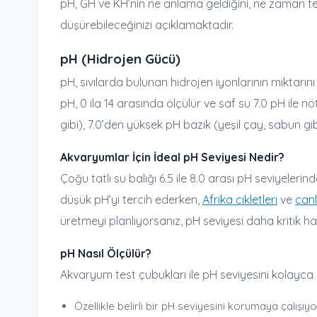
pH, GH ve KH’nin ne anlama geldiğini, ne zaman test
düşürebileceğinizi açıklamaktadır.
pH (Hidrojen Gücü)
pH, sıvılarda bulunan hidrojen iyonlarının miktarı
pH, 0 ila 14 arasında ölçülür ve saf su 7.0 pH ile nö
gibi), 7.0’den yüksek pH bazik (yeşil çay, sabun gibi
Akvaryumlar İçin İdeal pH Seviyesi Nedir?
Çoğu tatlı su balığı 6.5 ile 8.0 arası pH seviyelerin
düşük pH’yi tercih ederken,
Afrika cikletleri
ve
canl
üretmeyi planlıyorsanız, pH seviyesi daha kritik hale
pH Nasıl Ölçülür?
Akvaryum test çubukları ile pH seviyesini kolayca
Özellikle belirli bir pH seviyesini korumaya çalışıyo