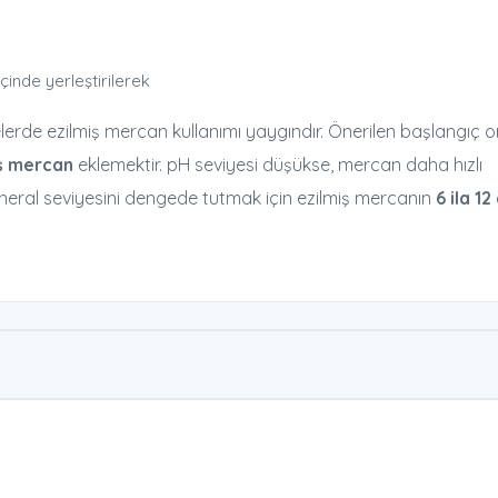
içinde yerleştirilerek
rde ezilmiş mercan kullanımı yaygındır. Önerilen başlangıç or
iş mercan
eklemektir. pH seviyesi düşükse, mercan daha hızlı
mineral seviyesini dengede tutmak için ezilmiş mercanın
6 ila 1