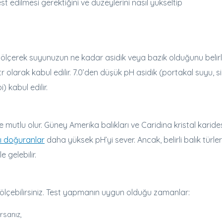
 edilmesi gerektiğini ve düzeylerini nasıl yükseltip
nı ölçerek suyunuzun ne kadar asidik veya bazik olduğunu belirl
tr olarak kabul edilir. 7.0’den düşük pH asidik (portakal suyu, s
) kabul edilir.
de mutlu olur. Güney Amerika balıkları ve Caridina kristal karides
ı doğuranlar
daha yüksek pH’yi sever. Ancak, belirli balık türler
 gelebilir.
 ölçebilirsiniz. Test yapmanın uygun olduğu zamanlar:
rsanız,