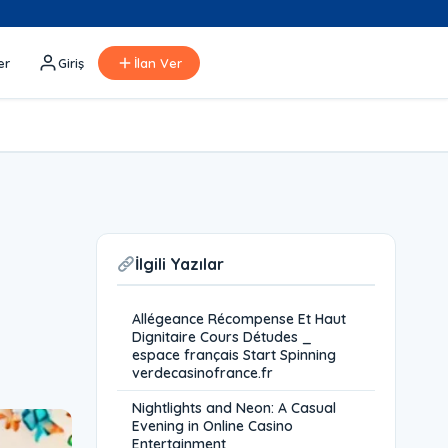
er
Giriş
İlan Ver
İlgili Yazılar
Allégeance Récompense Et Haut
Dignitaire Cours Détudes _
espace français Start Spinning
verdecasinofrance.fr
Nightlights and Neon: A Casual
Evening in Online Casino
Entertainment