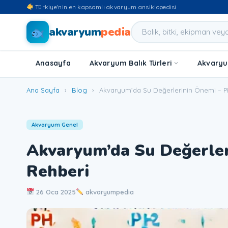
Türkiye'nin en kapsamlı akvaryum ansiklopedisi
akvaryum
pedia
Anasayfa
Akvaryum Balık Türleri
Akvaryum
Ana Sayfa
›
Blog
›
Akvaryum’da Su Değerlerinin Önemi – P
Akvaryum Genel
Akvaryum’da Su Değerler
Rehberi
26 Oca 2025
akvaryumpedia