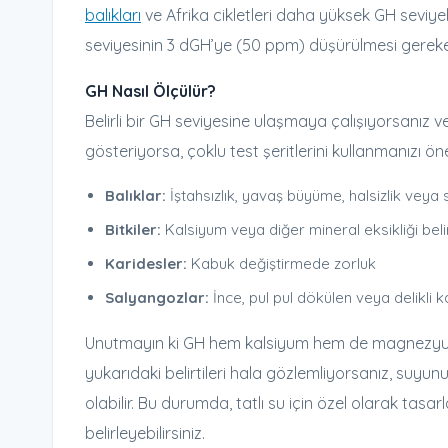
balıkları
ve Afrika cikletleri daha yüksek GH seviyel
seviyesinin 3 dGH’ye (50 ppm) düşürülmesi gerekeb
GH Nasıl Ölçülür?
Belirli bir GH seviyesine ulaşmaya çalışıyorsanız ve
gösteriyorsa, çoklu test şeritlerini kullanmanızı öne
Balıklar:
İştahsızlık, yavaş büyüme, halsizlik veya 
Bitkiler:
Kalsiyum veya diğer mineral eksikliği belir
Karidesler:
Kabuk değiştirmede zorluk
Salyangozlar:
İnce, pul pul dökülen veya delikli 
Unutmayın ki GH hem kalsiyum hem de magnezyum 
yukarıdaki belirtileri hala gözlemliyorsanız, su
olabilir. Bu durumda, tatlı su için özel olarak tasa
belirleyebilirsiniz.