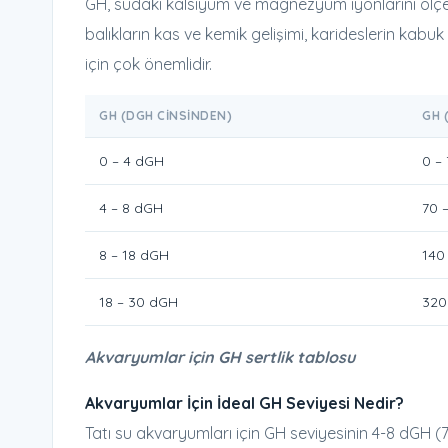
GH, sudaki kalsiyum ve magnezyum iyonlarını ölç
balıkların kas ve kemik gelişimi, karideslerin kabuk d
için çok önemlidir.
GH (DGH CINSINDEN)
GH 
0 – 4 dGH
0 –
4 – 8 dGH
70 
8 – 18 dGH
140
18 – 30 dGH
320
Akvaryumlar için GH sertlik tablosu
Akvaryumlar İçin İdeal GH Seviyesi Nedir?
Tatı su akvaryumları için GH seviyesinin 4-8 dGH (