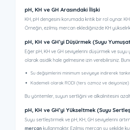
pH, KH ve GH Arasındaki İlişki
KH, pH dengesini korumada kritik bir rol oynar. K
Örneğin, ezilmiş mercan eklediğinizde KH yükselirk
pH, KH ve GH’yi Düşürmek (Suyu Yumuşa
Eğer pH, KH ve GH seviyelerini düşürmek ve suy
olarak asidik hale gelmesine izin verebilirsiniz. Bu
Su değişimlerini minimum seviyeye indirerek tankı
Kademeli olarak RODI (ters ozmoz ve deiyonize)
Bu yöntemler, suyun sertliğini ve alkalinitesini a
pH, KH ve GH’yi Yükseltmek (Suyu Sertle
Suyu sertleştirmek ve pH, KH, GH seviyelerini artır
mercan
kullanmaktır. Ezilmiş mercan şu şekilde kull