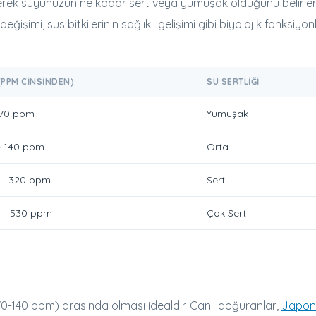
erek suyunuzun ne kadar sert veya yumuşak olduğunu belirler
eğişimi, süs bitkilerinin sağlıklı gelişimi gibi biyolojik fonksiyon
(PPM CINSINDEN)
SU SERTLIĞI
 70 ppm
Yumuşak
– 140 ppm
Orta
 – 320 ppm
Sert
 – 530 ppm
Çok Sert
70-140 ppm) arasında olması idealdir. Canlı doğuranlar,
Japon