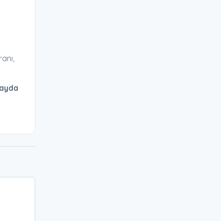
anı,
2 ayda