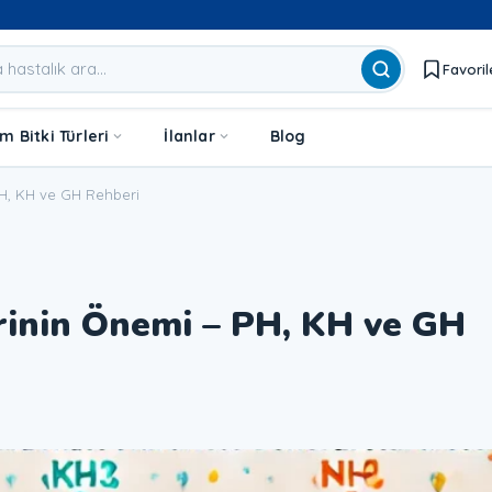
Favoril
 Bitki Türleri
İlanlar
Blog
H, KH ve GH Rehberi
inin Önemi – PH, KH ve GH