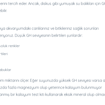
erini tercih eder. Ancak, diskus gibi yumuşak su balıkları için 
ilir.
ya akvaryumdaki canlılarınız ve bitkileriniz sağlık sorunları
riyoruz. Düşük GH seviyesinin belirtileri şunlardır:
soluk renkler
tileri
kabuklar
miktarını ölçer. Eğer suyunuzda yüksek GH seviyesi varsa 
yunuzda fazla magnezyum olup yeterince kalsiyum bulunmuyor
rlanmış bir kalsiyum test kiti kullanarak eksik mineral olup olmad