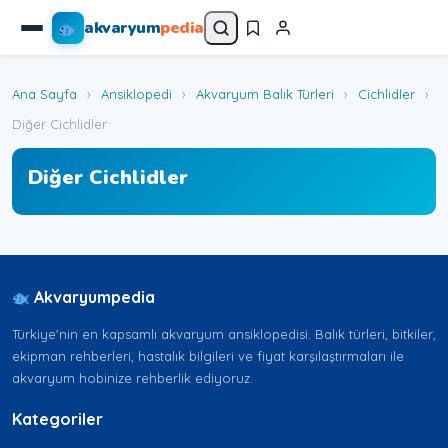
akvaryum
pedia
Ana Sayfa
›
Ansiklopedi
›
Akvaryum Balık Türleri
›
Cichlidler
›
Diğer Cichlidler
Diğer Cichlidler
Akvaryumpedia
Türkiye'nin en kapsamlı akvaryum ansiklopedisi. Balık türleri, bitkiler,
ekipman rehberleri, hastalık bilgileri ve fiyat karşılaştırmaları ile
akvaryum hobinize rehberlik ediyoruz.
Kategoriler